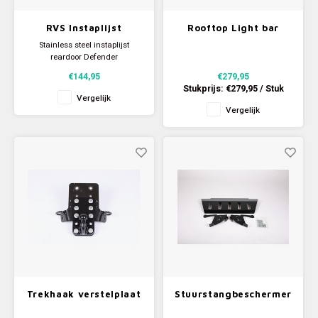
Bespoke exhaust Defender
RVS Instaplijst
Rooftop Light bar
Achterdeur Land
Specials
Stainless steel instaplijst
Rover Defender
reardoor Defender
€144,95
€279,95
Foodtruck
Stukprijs:
€279,95
/
Stuk
Vergelijk
Vergelijk
Trekhaak verstelplaat
Stuurstangbeschermer
Defender