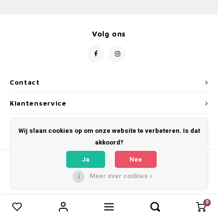
Volg ons
Contact
Klantenservice
Mijn account
Wij slaan cookies op om onze website te verbeteren. Is dat
akkoord?
Ja
Nee
Meer over cookies »
© Copyright 2026 Jurjens Design - Powered by
Lightspeed
- Theme by
Shopmonkey
0
0
Vergelijk producten