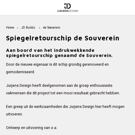
Hoofdmenu / automotive
Hoofdmenu / jd builds
Hoofdmenu / outdoor
Hoofdmenu / indoor
Home
JD Builds
de Soeverein
Automotive
JD Builds
Outdoor
Indoor
Spiegelretourschip de Souverein
Home Furniture
Beach Chair
Landrover Defender
Custom round table
Aan boord van het indrukwekkende
spiegelretourschip genaamd de Souverein.
Door de nieuwe eigenaar is dit schip grondig gerenoveerd en
Travel Table
Abarth 500
Greek Doors
gemoderniseerd.
Outdoor living
Volkswagen Caddy
Custom table
Jurjens Design heeft deelgenomen aan de groep enthousiaste
vakmensen die dit project tot een mooi resultaat gebracht hebben.
Lifestyle
Bediening en schakelaars
de Soeverein
Een greep uit de werkzaamheden die Jurjens Design hier heeft mogen
Lounge
Volvo Amazon 122s
uitvoeren.
Wildopvang Avolare
Verlichting en signalering
Ontwerp en uitvoering van o.a.
Geheime deur