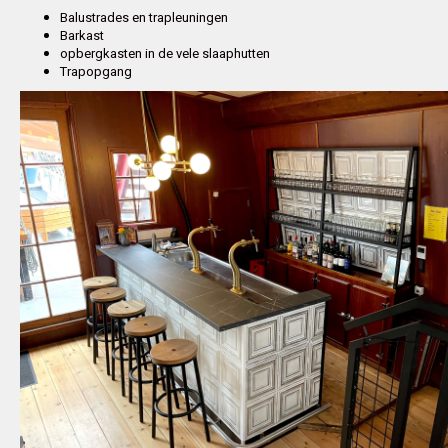
Balustrades en trapleuningen
Barkast
Bespoke exhaust Defender
opbergkasten in de vele slaaphutten
Trapopgang
Specials
Foodtruck