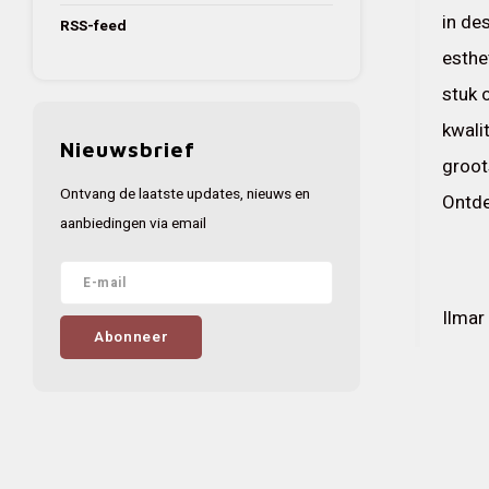
in de
RSS-feed
esthe
stuk 
kwali
Nieuwsbrief
groot
Ontvang de laatste updates, nieuws en
Ontde
aanbiedingen via email
Ilmar
Abonneer