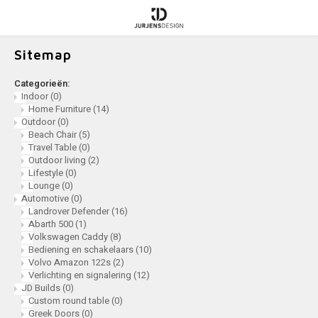
Sitemap
Hoofdmenu / automotive
Hoofdmenu / jd builds
Hoofdmenu / outdoor
Hoofdmenu / indoor
Automotive
JD Builds
Outdoor
Indoor
Categorieën:
Indoor
(0)
Home Furniture
(14)
Home Furniture
Beach Chair
Landrover Defender
Custom round table
Outdoor
(0)
Beach Chair
(5)
Travel Table
(0)
Travel Table
Abarth 500
Greek Doors
Outdoor living
(2)
Lifestyle
(0)
Lounge
(0)
Outdoor living
Volkswagen Caddy
Custom table
Automotive
(0)
Landrover Defender
(16)
Lifestyle
Bediening en schakelaars
de Soeverein
Abarth 500
(1)
Volkswagen Caddy
(8)
Bediening en schakelaars
(10)
Lounge
Volvo Amazon 122s
Wildopvang Avolare
Volvo Amazon 122s
(2)
Verlichting en signalering
(12)
JD Builds
(0)
Verlichting en signalering
Geheime deur
Custom round table
(0)
Greek Doors
(0)