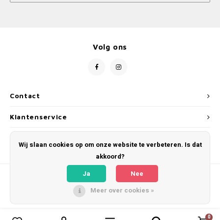
Volg ons
Contact
Klantenservice
Mijn account
Wij slaan cookies op om onze website te verbeteren. Is dat
akkoord?
Ja
Nee
Meer over cookies »
© Copyright 2026 Jurjens Design - Powered by
Lightspeed
- Theme by
Shopmonkey
0