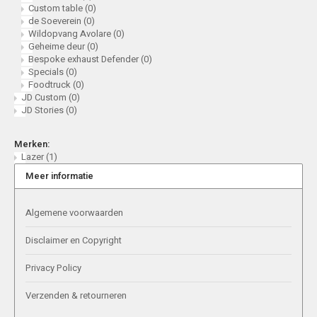
Custom table
(0)
Bespoke exhaust Defender
de Soeverein
(0)
Wildopvang Avolare
(0)
Specials
Geheime deur
(0)
Bespoke exhaust Defender
(0)
Specials
(0)
Foodtruck
Foodtruck
(0)
JD Custom
(0)
JD Stories
(0)
Merken:
Lazer
(1)
Meer informatie
Algemene voorwaarden
Disclaimer en Copyright
Privacy Policy
Verzenden & retourneren