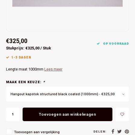
Bespoke exhaust Defender
Specials
Foodtruck
€325,00
OP VOORRAAD
Stukprijs: €325,00 / Stuk
1-3 DAGEN
Lengte maat 1000mm
Lees meer
MAAK EEN KEUZE:
*
Hangout kapstok structured black coated (1000mm) - €325,00
Toevoegen aan winkelwagen
DELEN:
Toevoegen aan vergelijking